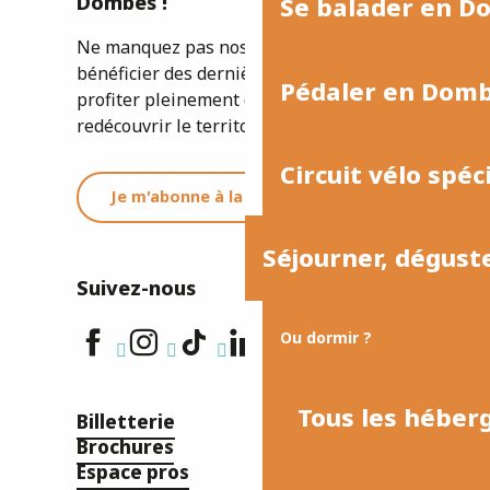
Dombes !
Se balader en D
Ne manquez pas nos newsletters pour
bénéficier des dernières informations et
Pédaler en Dom
profiter pleinement de votre séjour ou
redécouvrir le territoire.
Circuit vélo spéc
Je m'abonne à la newsletter
Séjourner, dégust
Suivez-nous
Ou dormir ?
Tous les hébe
Billetterie
Brochures
Espace pros