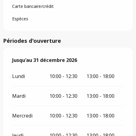
Carte bancaire/crédit
Espèces
Périodes d'ouverture
Du
Jusqu'au
2 janvier 2026
31 décembre 2026
au
31 décembre 2026
Lundi
10:00 - 12:30
13:00 - 18:00
Mardi
10:00 - 12:30
13:00 - 18:00
Mercredi
10:00 - 12:30
13:00 - 18:00
Jeudi
10:00 - 12:30
13:00 - 18:00