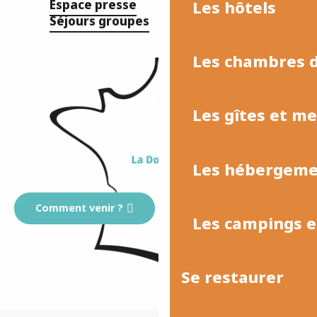
Les hôtels
Espace presse
Séjours groupes
Les chambres d
Les gîtes et m
Les hébergemen
Comment venir ?
Les campings et
Se restaurer