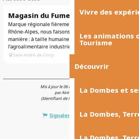
Vivre des expéri
Réservable
Magasin du Fumet des Dombes
Marque régionale fièrement ancrée en Auvergne-
Rhône-Alpes, nous faisons les choses à notre
Les animations
manière : à taille humaine, loin des standards de
Tourisme
l’agroalimentaire industriel.
Saint-André-de-Corcy
Découvrir
Mis à jour le 06 mai 2026 à 15:28
La Dombes et se
par Aintourisme
(Identifiant de l'offre :
5487538
)
La Dombes, Terr
Signaler une erreur
La Dombes, Ter