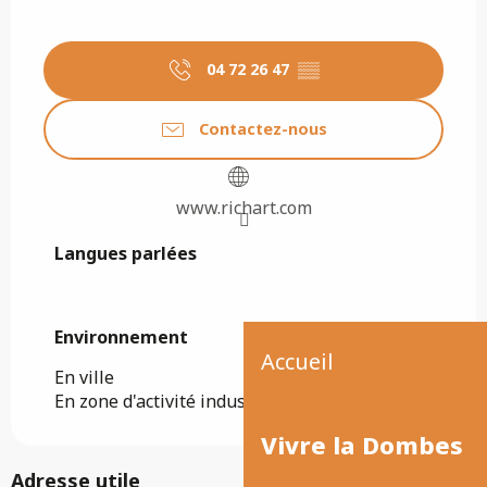
04 72 26 47
▒▒
Contactez-nous
www.richart.com
Langues parlées
Langues parlées
Environnement
Environnement
Accueil
En ville
En zone d'activité industrielle/commerciale
Vivre la Dombes
Adresse utile