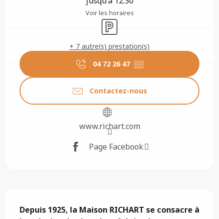
jusqu'à 12:30
Voir les horaires
Parking
+ 7 autre(s) prestation(s)
04 72 26 47
▒▒
Contactez-nous
www.richart.com
Page Facebook
Description
Depuis 1925, la Maison RICHART se consacre à 