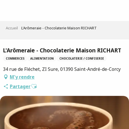
Aller
au
contenu
principal
Accueil
L'Arômeraie - Chocolaterie Maison RICHART
Saveurs de l'Ain
L'Arômeraie - Chocolaterie Maison RICHART
COMMERCES
ALIMENTATION
CHOCOLATERIE / CONFISERIE
34 rue de Fléchet, ZI Sure, 01390 Saint-André-de-Corcy
M'y rendre
Ajouter aux favoris
Partager