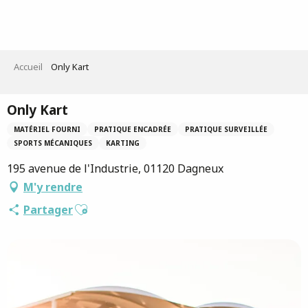
Aller
au
contenu
principal
Accueil
Only Kart
Only Kart
MATÉRIEL FOURNI
PRATIQUE ENCADRÉE
PRATIQUE SURVEILLÉE
SPORTS MÉCANIQUES
KARTING
195 avenue de l'Industrie, 01120 Dagneux
M'y rendre
Ajouter aux favoris
Partager