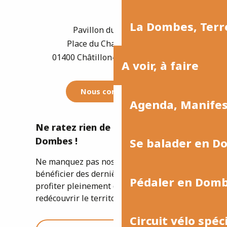
La Dombes, Terre
Pavillon du Tourisme
Place du Champ de Foire
01400 Châtillon-sur-Chalaronne
A voir, à faire
Nous contacter
Agenda, Manife
Ne ratez rien de l'actualité de la
Dombes !
Se balader en D
Ne manquez pas nos newsletters pour
bénéficier des dernières informations et
Pédaler en Dom
profiter pleinement de votre séjour ou
redécouvrir le territoire.
Circuit vélo spéc