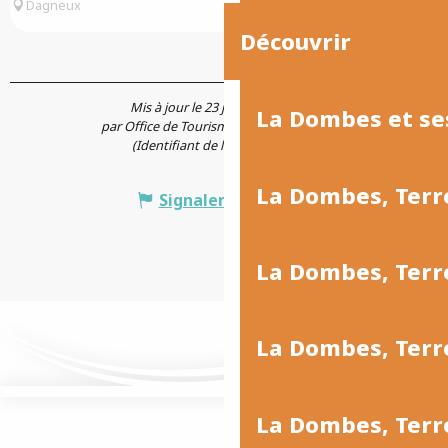
Dagneux
Découvrir
Mis à jour le 23 juin 2026 à 17:27
La Dombes et se
par Office de Tourisme Le Costellan (3CM)
(Identifiant de l'offre :
5555505
)
La Dombes, Terr
Signaler une erreur
La Dombes, Ter
La Dombes, Terr
La Dombes, Terre