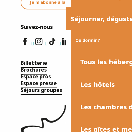
Je m'abonne à la newsletter
Séjourner, dégust
Suivez-nous
Ou dormir ?
Tous les hébe
Billetterie
Brochures
Espace pros
Les hôtels
Espace presse
Séjours groupes
Les chambres d
Les gîtes et m