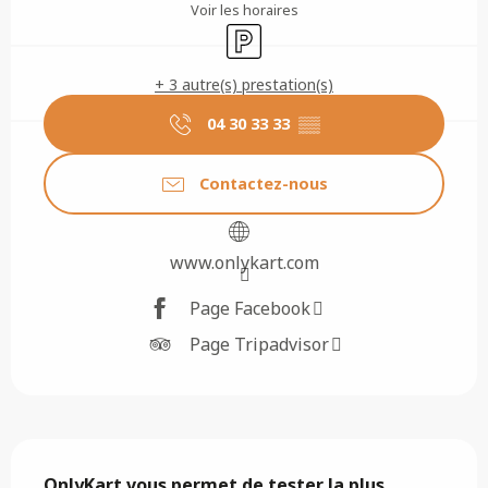
Voir les horaires
Parking
+ 3 autre(s) prestation(s)
04 30 33 33
▒▒
Contactez-nous
www.onlykart.com
Page Facebook
Page Tripadvisor
Description
OnlyKart vous permet de tester la plus 