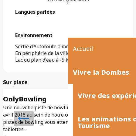
Langues parlées
Langues parlées
Environnement
Environnement
Sortie d’Autoroute à moins de 5 km
Accueil
En périphérie de la ville
Lac ou plan d'eau à -5 km
Vivre la Dombes
Sur place
Vivre des expéri
OnlyBowling
Une nouvelle piste de bowling a ouvert ses portes en
E
avril 2018 au sein de notre complexe multi-activités. 8
m
Les animations
pistes de bowling vous attendent, toutes équipées de
C
Tourisme
tablettes...
P