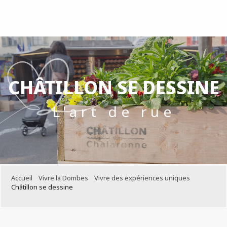
Aller
au
contenu
principal
CHÂTILLON SE DESSINE
L'art de rue
Accueil
Vivre la Dombes
Vivre des expériences uniques
Châtillon se dessine