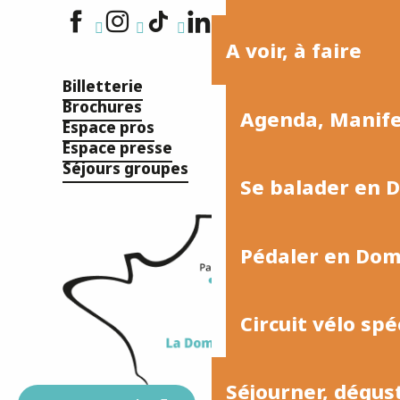
A voir, à faire
Billetterie
Brochures
Agenda, Manif
Espace pros
Espace presse
Séjours groupes
Se balader en 
Pédaler en Do
Circuit vélo spé
Séjourner, dégus