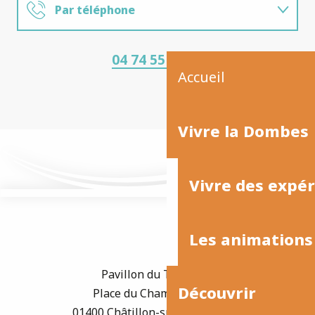
Par téléphone
Par mail
04 74 55 02 27
Accueil
Nous rencontrer
Vivre la Dombes
Vivre des expé
Les animations
Pavillon du Tourisme
Découvrir
Place du Champ de Foire
01400 Châtillon-sur-Chalaronne