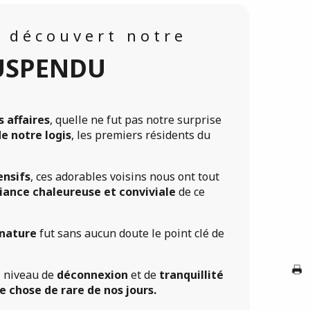
 découvert notre
USPENDU
 affaires
, quelle ne fut pas notre surprise
de notre logis
, les premiers résidents du
ensifs
, ces adorables voisins nous ont tout
iance chaleureuse et conviviale
de ce
F
 nature
fut sans aucun doute le point clé de
A
l niveau de
déconnexion
et de
tranquillité
e chose de rare de nos jours.