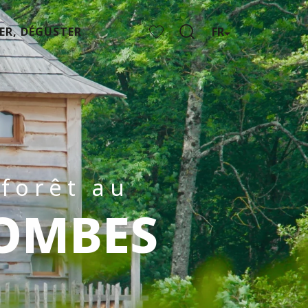
ER, DÉGUSTER
FR
Recherche
Voir les favoris
forêt au
DOMBES