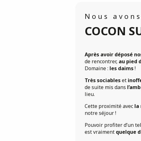
Nous avons
COCON S
Après avoir déposé nos
de rencontrer,
au pied 
Domaine :
les daims
!
Très sociables
et
inoff
de suite mis dans
l’amb
lieu.
Cette proximité avec
la
notre séjour !
Pouvoir profiter d’un te
est vraiment
quelque d