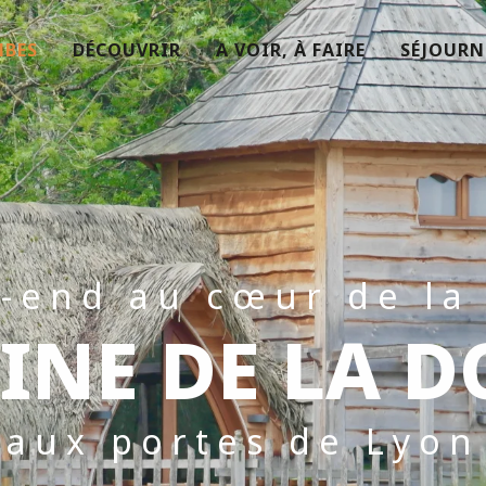
MBES
DÉCOUVRIR
A VOIR, À FAIRE
SÉJOURN
-end au cœur de la 
NE DE LA 
aux portes de Lyon