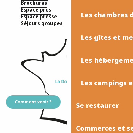
Brochures
Espace pros
Les chambres d
Espace presse
Séjours groupes
Les gîtes et m
Les hébergemen
Les campings et
Comment venir ?
Se restaurer
Commerces et se