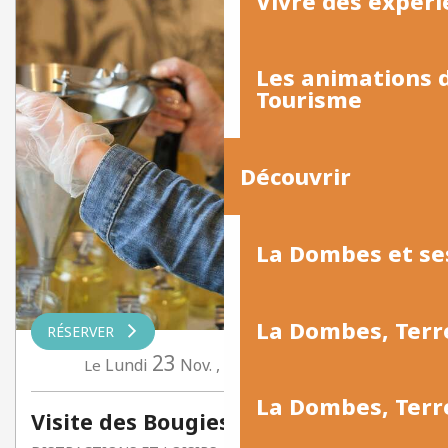
Vivre des expéri
Les animations
Tourisme
Découvrir
La Dombes et se
La Dombes, Terr
RÉSERVER
23
9
Lundi
Nov.
,
Mercredi
Déc.
Le
Le
La Dombes, Ter
Visite des Bougies de Léa