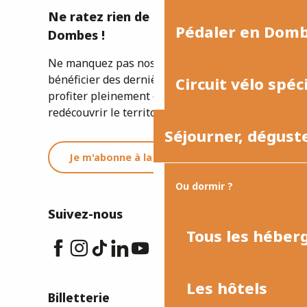
Ne ratez rien de l'actualité de la
Pédaler en Dom
Dombes !
Ne manquez pas nos newsletters pour
bénéficier des dernières informations et
Circuit vélo spéc
profiter pleinement de votre séjour ou
redécouvrir le territoire.
Séjourner, dégust
Je m'abonne à la newsletter
Ou dormir ?
Suivez-nous
Tous les hébe
Les hôtels
Billetterie