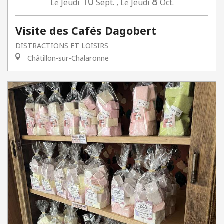
10
8
Jeudi
Sept.
,
Jeudi
Oct.
Le
Le
Visite des Cafés Dagobert
DISTRACTIONS ET LOISIRS
Châtillon-sur-Chalaronne