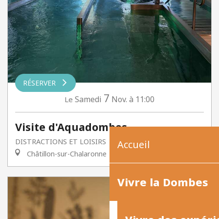
RÉSERVER
7
Samedi
Nov.
à 11:00
Le
Visite d'Aquadombes
DISTRACTIONS ET LOISIRS
Accueil
Châtillon-sur-Chalaronne
Vivre la Dombes