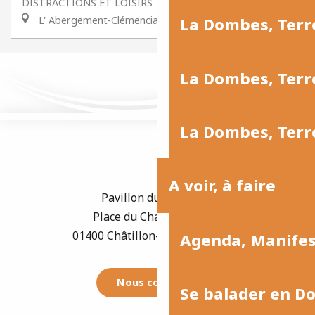
DISTRACTIONS ET LOISIRS
L' Abergement-Clémenciat
La Dombes, Terr
La Dombes, Terre
La Dombes, Terre
A voir, à faire
Pavillon du Tourisme
Place du Champ de Foire
01400 Châtillon-sur-Chalaronne
Agenda, Manife
Nous contacter
Se balader en D