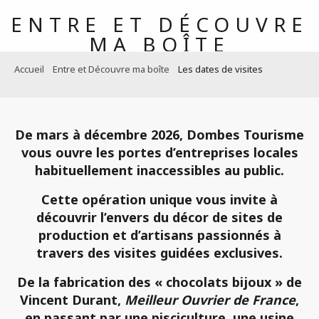
Aller
ENTRE ET DÉCOUVRE
au
MA BOÎTE
contenu
principal
TOUTES LES DATES
Accueil
Entre et Découvre ma boîte
Les dates de visites
De mars à décembre 2026
, Dombes Tourisme
vous ouvre les portes d’entreprises locales
habituellement inaccessibles au public.
Cette opération
unique
vous invite à
découvrir l’envers du décor
de
sites de
production
et
d’artisans passionnés
à
travers des
visites guidées exclusives.
De la fabrication des
« chocolats bijoux »
de
Vincent Durant,
Meilleur Ouvrier de France
,
en passant par une
pisciculture
, une
usine