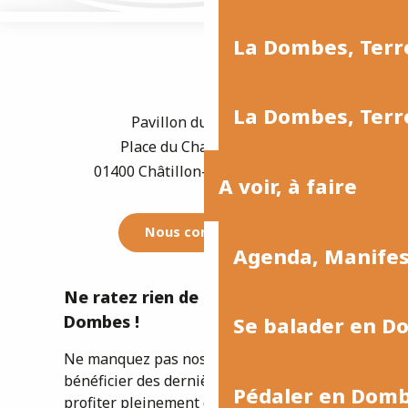
La Dombes, Terre
La Dombes, Terre
Pavillon du Tourisme
Place du Champ de Foire
01400 Châtillon-sur-Chalaronne
A voir, à faire
Nous contacter
Agenda, Manife
Ne ratez rien de l'actualité de la
Dombes !
Se balader en D
Ne manquez pas nos newsletters pour
bénéficier des dernières informations et
Pédaler en Dom
profiter pleinement de votre séjour ou