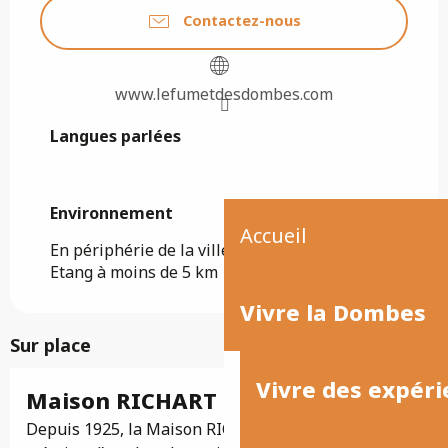
Contactez-nous
www.lefumetdesdombes.com
Langues parlées
Langues parlées
Environnement
Environnement
Accueil
En périphérie de la ville
Etang à moins de 5 km
Vivre la Dombes
Sur place
Vivre des expéri
Réservable
Maison RICHART
Depuis 1925, la Maison RICHART se consacre à la