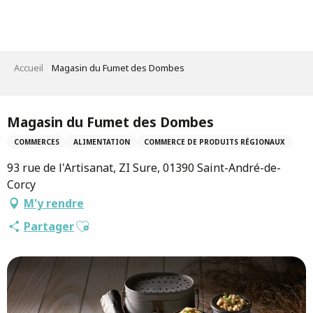
Aller
au
contenu
principal
Accueil
Magasin du Fumet des Dombes
Saveurs de l'Ain
Magasin du Fumet des Dombes
COMMERCES
ALIMENTATION
COMMERCE DE PRODUITS RÉGIONAUX
93 rue de l'Artisanat, ZI Sure, 01390 Saint-André-de-
Corcy
M'y rendre
Ajouter aux favoris
Partager