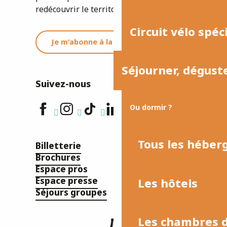
redécouvrir le territoire.
Circuit vélo spéc
Je m'abonne à la newsletter
Séjourner, dégust
Suivez-nous
Ou dormir ?
Tous les hébe
Billetterie
Brochures
Espace pros
Espace presse
Les hôtels
Séjours groupes
Les chambres d