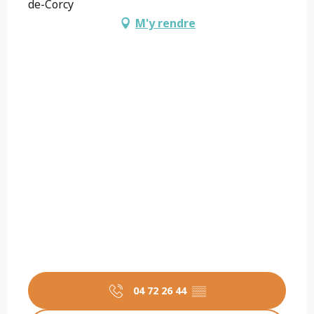
de-Corcy
M'y rendre
04 72 26 44
▒▒