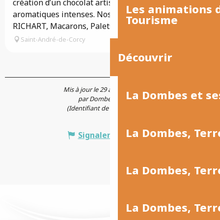
création d’un chocolat artisanal aux notes
Les animations
aromatiques intenses. Nos spécialités : Petits
Tourisme
RICHART, Macarons, Palets de la...
Saint-André-de-Corcy
Découvrir
Mis à jour le 29 avril 2026 à 11:57
La Dombes et se
par Dombes Tourisme
(Identifiant de l'offre :
743994
)
La Dombes, Terr
Signaler une erreur
La Dombes, Ter
La Dombes, Terr