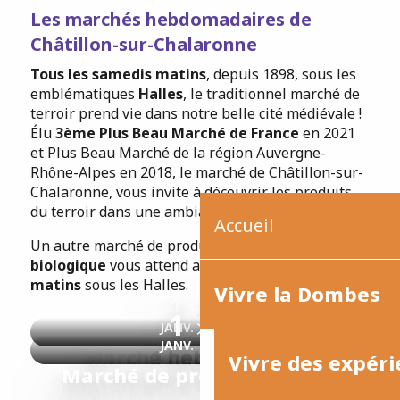
Les marchés hebdomadaires
de
Châtillon-sur-Chalaronne
Tous les samedis matins
, depuis 1898, sous les
emblématiques
Halles
, le traditionnel marché de
terroir prend vie dans notre belle cité médiévale !
Élu
3ème Plus Beau Marché de France
en 2021
et Plus Beau Marché de la région Auvergne-
Rhône-Alpes en 2018, le marché de Châtillon-sur-
Chalaronne, vous invite à découvrir les produits
du terroir dans une ambiance conviviale.
Accueil
Un autre marché de producteurs en
agriculture
biologique
vous attend aussi
tous les mercredis
matins
sous les Halles.
Vivre la Dombes
1
31
1
31
JANV.
DÉC.
JANV.
DÉC.
Marché hebdomadaire
Vivre des expéri
Marché de producteurs bio