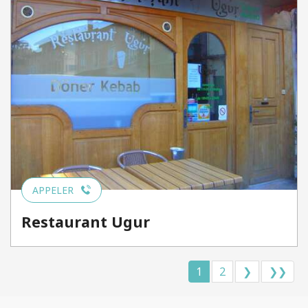
APPELER
Restaurant Ugur
1
2
❯
❯❯