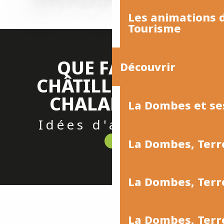
Les animations
Tourisme
QUE FAIRE À
Découvrir
CHÂTILLON-SUR-
CHALARONNE
La Dombes et se
Idées d'activités
La Dombes, Terr
La Dombes, Ter
Physalis à Châtillon
La Dombes, Terr