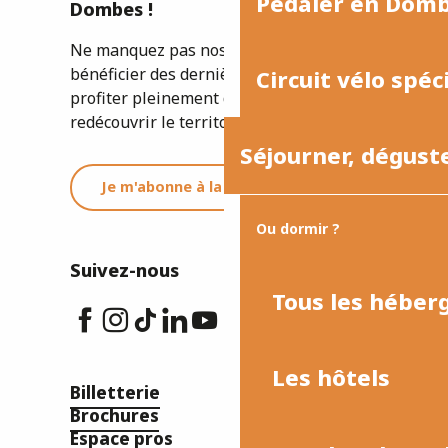
Pédaler en Dom
Dombes !
Ne manquez pas nos newsletters pour
bénéficier des dernières informations et
Circuit vélo spéc
profiter pleinement de votre séjour ou
redécouvrir le territoire.
Séjourner, dégust
Je m'abonne à la newsletter
Ou dormir ?
Suivez-nous
Tous les hébe
Les hôtels
Billetterie
Brochures
Espace pros