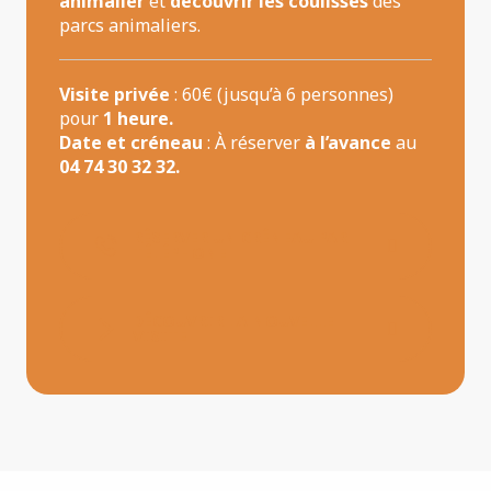
animalier
et
découvrir les coulisses
des
parcs animaliers.
Visite privée
: 60€ (jusqu’à 6 personnes)
pour
1 heure.
Date et créneau
: À réserver
à l’avance
au
04 74 30 32 32.
RÉSERVER UN CRÉNEAU PAR
TÉLÉPHONE
DÉCOUVRIR LA NOUVELLE
VISITE