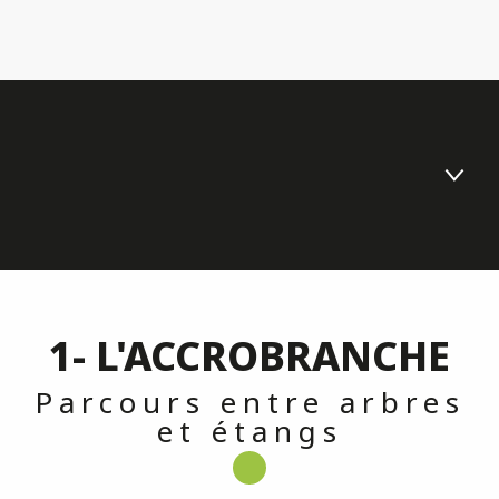
Accrobranche
Visite de la Nurserie
1- L'ACCROBRANCHE
Location de vélos
Parcours entre arbres
Sauna et jacuzzi
et étangs
Location de rosalies