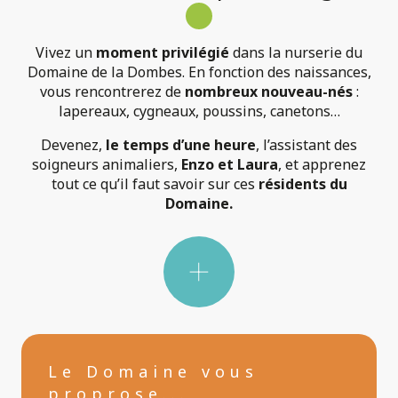
Vivez un
moment privilégié
dans la nurserie du
Au printemps 2023
4 premiers
Domaine de la Dombes. En fonction des naissances,
chevreaux
Gabie et
vous rencontrerez de
nombreux nouveau-nés
:
Gustine !
se
lapereaux, cygneaux, poussins, canetons…
portent à merveille !
Devenez,
le temps d’une heure
, l’assistant des
En 2024
deux nouveaux
soigneurs animaliers,
Enzo et Laura
, et apprenez
chevreaux
le
tout ce qu’il faut savoir sur ces
résidents du
printemps
naissances
Domaine.
dans les parcs.
Le Domaine vous
proprose...