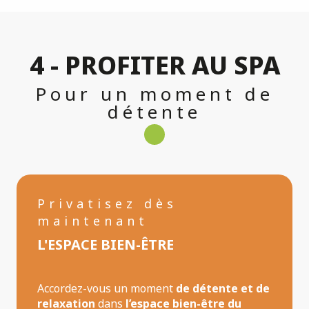
4 - PROFITER AU SPA
Pour un moment de
détente
Privatisez dès
maintenant
L'ESPACE BIEN-ÊTRE
Accordez-vous un moment
de détente et de
relaxation
dans
l’espace bien-être du