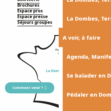
Brochures
Espace pros
Espace presse
La Dombes, Terr
Séjours groupes
A voir, à faire
Agenda, Manif
Se balader en 
Comment venir ?
Pédaler en Do