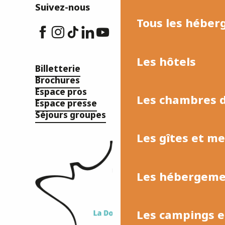
Suivez-nous
Tous les hébe
Les hôtels
Billetterie
Brochures
Espace pros
Les chambres d
Espace presse
Séjours groupes
Les gîtes et m
Les hébergemen
Les campings et