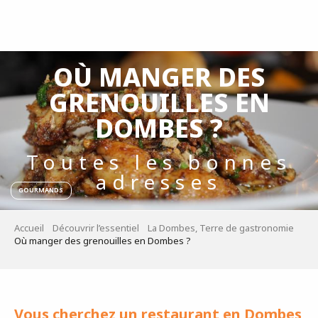
Aller
au
contenu
principal
OÙ MANGER DES
GRENOUILLES EN
DOMBES ?
Toutes les bonnes
adresses
GOURMANDS
Accueil
Découvrir l’essentiel
La Dombes, Terre de gastronomie
Où manger des grenouilles en Dombes ?
Vous cherchez un restaurant en Dombes