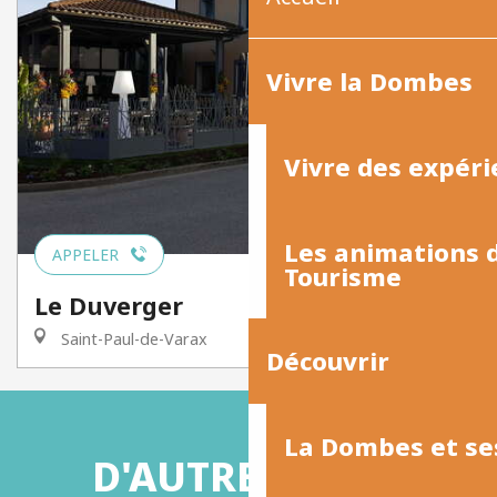
Vivre la Dombes
Vivre des expéri
Les animations
APPELER
Tourisme
Le Duverger
Saint-Paul-de-Varax
Découvrir
La Dombes et se
D'AUTRES IDÉES