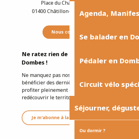
Place du Champ de Foire
01400 Châtillon-sur-Chalaronne
Agenda, Manife
Nous contacter
Se balader en D
Ne ratez rien de l'actualité de la
Pédaler en Dom
Dombes !
Ne manquez pas nos newsletters pour
bénéficier des dernières informations et
Circuit vélo spéc
profiter pleinement de votre séjour ou
redécouvrir le territoire.
Séjourner, dégust
Je m'abonne à la newsletter
Ou dormir ?