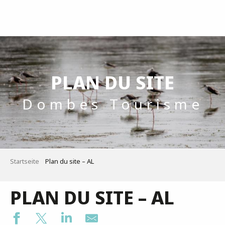
Aller
au
contenu
principal
PLAN DU SITE
Dombes Tourisme
Startseite
Plan du site – AL
PLAN DU SITE – AL