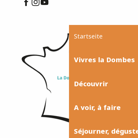
Startseite
Vivres la Dombes
Découvrir
A voir, à faire
Séjourner, dégust